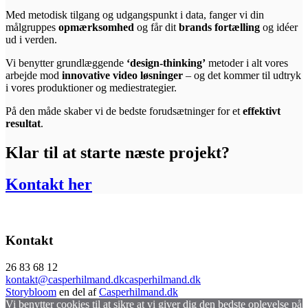
Med metodisk tilgang og udgangspunkt i data, fanger vi din
målgruppes
opmærksomhed
og får dit
brands fortælling
og idéer
ud i verden.
Vi benytter grundlæggende
‘design-thinking’
metoder i alt vores
arbejde mod
innovative video løsninger
– og det kommer til udtryk
i vores produktioner og mediestrategier.
På den måde skaber vi de bedste forudsætninger for et
effektivt
resultat
.
Klar til at starte næste projekt?
Kontakt her
Kontakt
26 83 68 12
kontakt@casperhilmand.dk
casperhilmand.dk
Storybloom
en del af
Casperhilmand.dk
Vi benytter cookies til at sikre at vi giver dig den bedste oplevelse på